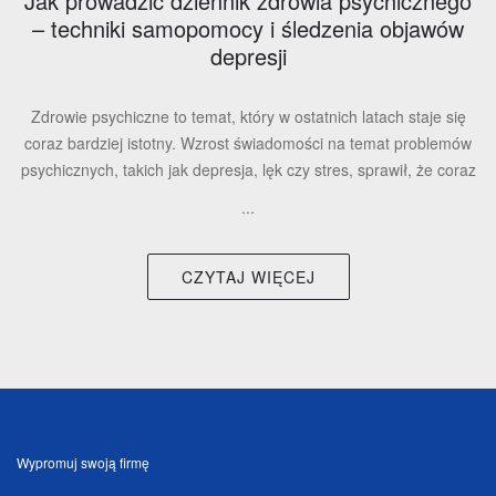
Jak prowadzić dziennik zdrowia psychicznego
– techniki samopomocy i śledzenia objawów
depresji
Zdrowie psychiczne to temat, który w ostatnich latach staje się
coraz bardziej istotny. Wzrost świadomości na temat problemów
psychicznych, takich jak depresja, lęk czy stres, sprawił, że coraz
...
CZYTAJ WIĘCEJ
Wypromuj swoją firmę